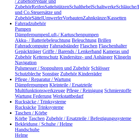
/ Zubehör
Pedale und
Zubehör
Reifen
Sattelstützen
Schalthebel
Schaltwerke
Schläuche/
und Co.
Steuersätze und
Zubehör
Sättel
Umwerfer
Vorbauten
Zahnkränze/Kassetten
Fahrradzubehör
Pumpen
Dämpferpumpen
Luft-/ Kartuschenpumpen
Akku- / Batteriebeleuchtung
Beleuchtung
Brillen
Fahrradcomputer
Fahrradständer
Flaschen
Flaschenhalter
Gepäckträger
Griffe / Barends / Lenkerband
Kameras und
Zubehör
Kettenschutz
Kindersitze- und Anhänger
Klingeln
Navigation
Pulsmesser / Stoppuhren und Zubehör
Schlösser
Schutzbleche
Sonstige
Zubehör Kinderräder
Pflege / Reparatur / Wartung
Dämpferpumpen
Kleinteile / Ersatzteile
Multifunktionswerkzeuge
Pflege / Reinigung
Schmierstoffe
Wartung Federung
Werkstattbedarf
Rucksäcke / Trinksysteme
Rucksäcke
Trinksysteme
Taschen / Körbe
Körbe
Taschen
Zubehör / Ersatzteile / Befestigungssysteme
Bekleidung / Schuhe / Helme
Handschuhe
Helme