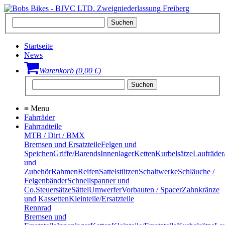
Startseite
News
Warenkorb (0,00 €)
≡
Menu
Fahrräder
Fahrradteile
MTB / Dirt / BMX
Bremsen und Ersatzteile
Felgen und
Speichen
Griffe/Barends
Innenlager
Ketten
Kurbelsätze
Laufräder
und
Zubehör
Rahmen
Reifen
Sattelstützen
Schaltwerke
Schläuche /
Felgenbänder
Schnellspanner und
Co.
Steuersätze
Sättel
Umwerfer
Vorbauten / Spacer
Zahnkränze
und Kassetten
Kleinteile/Ersatzteile
Rennrad
Bremsen und