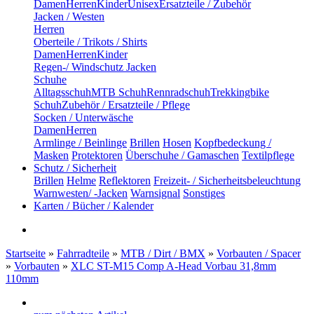
Damen
Herren
Kinder
Unisex
Ersatzteile / Zubehör
Jacken / Westen
Herren
Oberteile / Trikots / Shirts
Damen
Herren
Kinder
Regen-/ Windschutz Jacken
Schuhe
Alltagsschuh
MTB Schuh
Rennradschuh
Trekkingbike
Schuh
Zubehör / Ersatzteile / Pflege
Socken / Unterwäsche
Damen
Herren
Armlinge / Beinlinge
Brillen
Hosen
Kopfbedeckung /
Masken
Protektoren
Überschuhe / Gamaschen
Textilpflege
Schutz / Sicherheit
Brillen
Helme
Reflektoren
Freizeit- / Sicherheitsbeleuchtung
Warnwesten/ -Jacken
Warnsignal
Sonstiges
Karten / Bücher / Kalender
Startseite
»
Fahrradteile
»
MTB / Dirt / BMX
»
Vorbauten / Spacer
»
Vorbauten
»
XLC ST-M15 Comp A-Head Vorbau 31,8mm
110mm