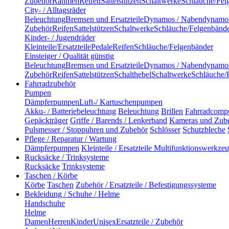
Zubehör
Rahmen
Reifen
Sattelstützen
Schaltwerke
Schläuche/Fel
City- / Alltagsräder
Beleuchtung
Bremsen und Ersatzteile
Dynamos / Nabendynamo
Zubehör
Reifen
Sattelstützen
Schaltwerke
Schläuche/Felgenbänd
Kinder- / Jugendräder
Kleinteile/Ersatzteile
Pedale
Reifen
Schläuche/Felgenbänder
Einsteiger / Qualität günstig
Beleuchtung
Bremsen und Ersatzteile
Dynamos / Nabendynamo
Zubehör
Reifen
Sattelstützen
Schalthebel
Schaltwerke
Schläuche/
Fahrradzubehör
Pumpen
Dämpferpumpen
Luft-/ Kartuschenpumpen
Akku- / Batteriebeleuchtung
Beleuchtung
Brillen
Fahrradcomp
Gepäckträger
Griffe / Barends / Lenkerband
Kameras und Zub
Pulsmesser / Stoppuhren und Zubehör
Schlösser
Schutzbleche
Pflege / Reparatur / Wartung
Dämpferpumpen
Kleinteile / Ersatzteile
Multifunktionswerkze
Rucksäcke / Trinksysteme
Rucksäcke
Trinksysteme
Taschen / Körbe
Körbe
Taschen
Zubehör / Ersatzteile / Befestigungssysteme
Bekleidung / Schuhe / Helme
Handschuhe
Helme
Damen
Herren
Kinder
Unisex
Ersatzteile / Zubehör