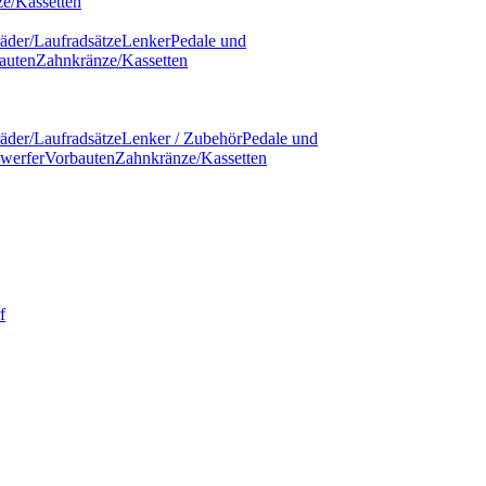
e/Kassetten
äder/Laufradsätze
Lenker
Pedale und
auten
Zahnkränze/Kassetten
äder/Laufradsätze
Lenker / Zubehör
Pedale und
werfer
Vorbauten
Zahnkränze/Kassetten
f