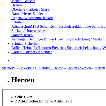
Jacken / Westen
Herren
Oberteile / Trikots / Shirts
Damen
Herren
Kinder
Regen-/ Windschutz Jacken
Schuhe
Alltagsschuh
MTB Schuh
Rennradschuh
Trekkingbike Schuh
Zub
Socken / Unterwäsche
Damen
Herren
Armlinge / Beinlinge
Brillen
Hosen
Kopfbedeckung / Masken
Schutz / Sicherheit
Brillen
Helme
Reflektoren
Freizeit- / Sicherheitsbeleuchtung
Wa
Karten / Bücher / Kalender
Startseite
»
Bekleidung / Schuhe / Helme
»
Jacken / Westen
»
Herren
Herren
Seite 1
von 1
2 Artikel gefunden, zeige Artikel 1 - 2