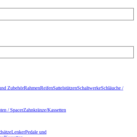
und Zubehör
Rahmen
Reifen
Sattelstützen
Schaltwerke
Schläuche /
ten / Spacer
Zahnkränze/Kassetten
dsätze
Lenker
Pedale und