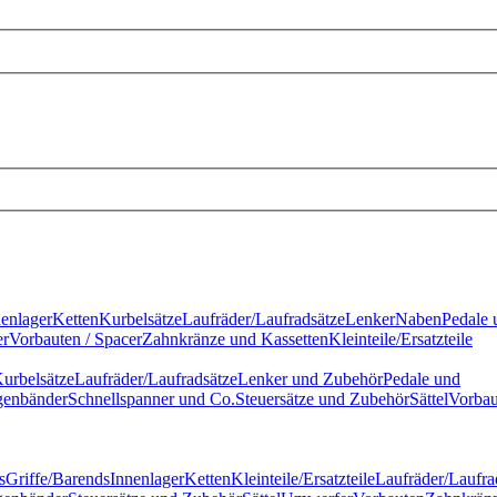
nenlager
Ketten
Kurbelsätze
Laufräder/Laufradsätze
Lenker
Naben
Pedale 
r
Vorbauten / Spacer
Zahnkränze und Kassetten
Kleinteile/Ersatzteile
urbelsätze
Laufräder/Laufradsätze
Lenker und Zubehör
Pedale und
genbänder
Schnellspanner und Co.
Steuersätze und Zubehör
Sättel
Vorbau
s
Griffe/Barends
Innenlager
Ketten
Kleinteile/Ersatzteile
Laufräder/Laufra