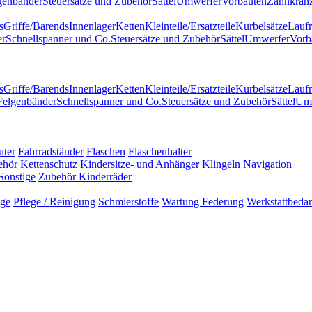
genbänder
Steuersätze und Zubehör
Sättel
Umwerfer
Vorbauten
Zahnkränz
s
Griffe/Barends
Innenlager
Ketten
Kleinteile/Ersatzteile
Kurbelsätze
Laufr
er
Schnellspanner und Co.
Steuersätze und Zubehör
Sättel
Umwerfer
Vorb
s
Griffe/Barends
Innenlager
Ketten
Kleinteile/Ersatzteile
Kurbelsätze
Laufr
Felgenbänder
Schnellspanner und Co.
Steuersätze und Zubehör
Sättel
Um
uter
Fahrradständer
Flaschen
Flaschenhalter
ehör
Kettenschutz
Kindersitze- und Anhänger
Klingeln
Navigation
Sonstige
Zubehör Kinderräder
uge
Pflege / Reinigung
Schmierstoffe
Wartung Federung
Werkstattbedar