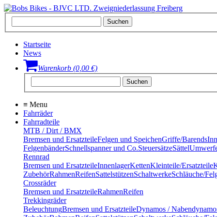
Startseite
News
Warenkorb (0,00 €)
≡
Menu
Fahrräder
Fahrradteile
MTB / Dirt / BMX
Bremsen und Ersatzteile
Felgen und Speichen
Griffe/Barends
In
Felgenbänder
Schnellspanner und Co.
Steuersätze
Sättel
Umwerfe
Rennrad
Bremsen und Ersatzteile
Innenlager
Ketten
Kleinteile/Ersatzteile
K
Zubehör
Rahmen
Reifen
Sattelstützen
Schaltwerke
Schläuche/Fel
Crossräder
Bremsen und Ersatzteile
Rahmen
Reifen
Trekkingräder
Beleuchtung
Bremsen und Ersatzteile
Dynamos / Nabendynamo