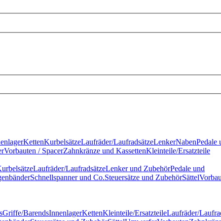
nenlager
Ketten
Kurbelsätze
Laufräder/Laufradsätze
Lenker
Naben
Pedale 
r
Vorbauten / Spacer
Zahnkränze und Kassetten
Kleinteile/Ersatzteile
urbelsätze
Laufräder/Laufradsätze
Lenker und Zubehör
Pedale und
genbänder
Schnellspanner und Co.
Steuersätze und Zubehör
Sättel
Vorbau
s
Griffe/Barends
Innenlager
Ketten
Kleinteile/Ersatzteile
Laufräder/Laufra