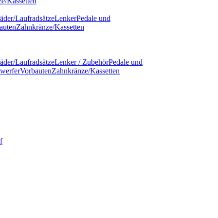
e/Kassetten
äder/Laufradsätze
Lenker
Pedale und
auten
Zahnkränze/Kassetten
äder/Laufradsätze
Lenker / Zubehör
Pedale und
werfer
Vorbauten
Zahnkränze/Kassetten
f