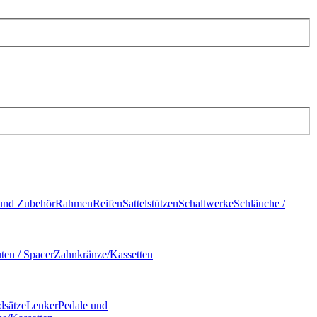
und Zubehör
Rahmen
Reifen
Sattelstützen
Schaltwerke
Schläuche /
ten / Spacer
Zahnkränze/Kassetten
dsätze
Lenker
Pedale und