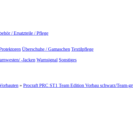
ehör / Ersatzteile / Pflege
Protektoren
Überschuhe / Gamaschen
Textilpflege
rnwesten/ -Jacken
Warnsignal
Sonstiges
Vorbauten
»
Procraft PRC ST1 Team Edition Vorbau schwarz/Team-gr