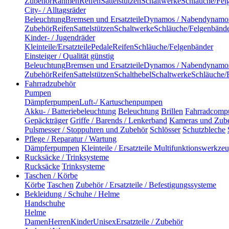
Zubehör
Rahmen
Reifen
Sattelstützen
Schaltwerke
Schläuche/Fel
City- / Alltagsräder
Beleuchtung
Bremsen und Ersatzteile
Dynamos / Nabendynamo
Zubehör
Reifen
Sattelstützen
Schaltwerke
Schläuche/Felgenbänd
Kinder- / Jugendräder
Kleinteile/Ersatzteile
Pedale
Reifen
Schläuche/Felgenbänder
Einsteiger / Qualität günstig
Beleuchtung
Bremsen und Ersatzteile
Dynamos / Nabendynamo
Zubehör
Reifen
Sattelstützen
Schalthebel
Schaltwerke
Schläuche/
Fahrradzubehör
Pumpen
Dämpferpumpen
Luft-/ Kartuschenpumpen
Akku- / Batteriebeleuchtung
Beleuchtung
Brillen
Fahrradcomp
Gepäckträger
Griffe / Barends / Lenkerband
Kameras und Zub
Pulsmesser / Stoppuhren und Zubehör
Schlösser
Schutzbleche
Pflege / Reparatur / Wartung
Dämpferpumpen
Kleinteile / Ersatzteile
Multifunktionswerkze
Rucksäcke / Trinksysteme
Rucksäcke
Trinksysteme
Taschen / Körbe
Körbe
Taschen
Zubehör / Ersatzteile / Befestigungssysteme
Bekleidung / Schuhe / Helme
Handschuhe
Helme
Damen
Herren
Kinder
Unisex
Ersatzteile / Zubehör