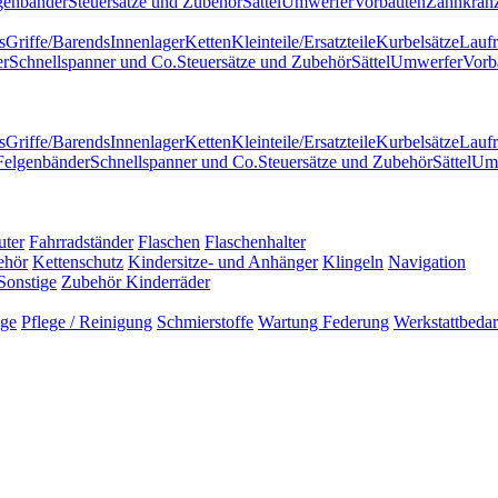
genbänder
Steuersätze und Zubehör
Sättel
Umwerfer
Vorbauten
Zahnkränz
s
Griffe/Barends
Innenlager
Ketten
Kleinteile/Ersatzteile
Kurbelsätze
Laufr
er
Schnellspanner und Co.
Steuersätze und Zubehör
Sättel
Umwerfer
Vorb
s
Griffe/Barends
Innenlager
Ketten
Kleinteile/Ersatzteile
Kurbelsätze
Laufr
Felgenbänder
Schnellspanner und Co.
Steuersätze und Zubehör
Sättel
Um
uter
Fahrradständer
Flaschen
Flaschenhalter
ehör
Kettenschutz
Kindersitze- und Anhänger
Klingeln
Navigation
Sonstige
Zubehör Kinderräder
uge
Pflege / Reinigung
Schmierstoffe
Wartung Federung
Werkstattbedar