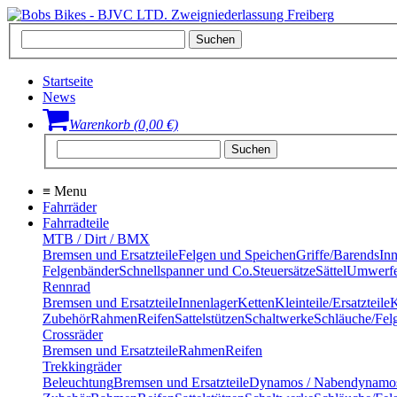
Startseite
News
Warenkorb (0,00 €)
≡
Menu
Fahrräder
Fahrradteile
MTB / Dirt / BMX
Bremsen und Ersatzteile
Felgen und Speichen
Griffe/Barends
In
Felgenbänder
Schnellspanner und Co.
Steuersätze
Sättel
Umwerfe
Rennrad
Bremsen und Ersatzteile
Innenlager
Ketten
Kleinteile/Ersatzteile
K
Zubehör
Rahmen
Reifen
Sattelstützen
Schaltwerke
Schläuche/Fel
Crossräder
Bremsen und Ersatzteile
Rahmen
Reifen
Trekkingräder
Beleuchtung
Bremsen und Ersatzteile
Dynamos / Nabendynamo