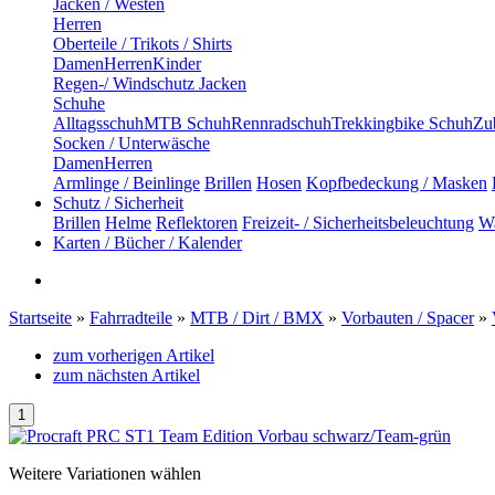
Jacken / Westen
Herren
Oberteile / Trikots / Shirts
Damen
Herren
Kinder
Regen-/ Windschutz Jacken
Schuhe
Alltagsschuh
MTB Schuh
Rennradschuh
Trekkingbike Schuh
Zub
Socken / Unterwäsche
Damen
Herren
Armlinge / Beinlinge
Brillen
Hosen
Kopfbedeckung / Masken
Schutz / Sicherheit
Brillen
Helme
Reflektoren
Freizeit- / Sicherheitsbeleuchtung
Wa
Karten / Bücher / Kalender
Startseite
»
Fahrradteile
»
MTB / Dirt / BMX
»
Vorbauten / Spacer
»
zum vorherigen Artikel
zum nächsten Artikel
Weitere Variationen wählen