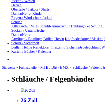
Jacken / Westen
Herren
Oberteile / Trikots / Shirts
Damen
Herren
Kinder
Regen-/ Windschutz Jacken
Schuhe
Alltagsschuh
MTB Schuh
Rennradschuh
Trekkingbike Schuh
Zub
Socken / Unterwäsche
Damen
Herren
Armlinge / Beinlinge
Brillen
Hosen
Kopfbedeckung / Masken
Schutz / Sicherheit
Brillen
Helme
Reflektoren
Freizeit- / Sicherheitsbeleuchtung
Wa
Karten / Bücher / Kalender
Startseite
»
Fahrradteile
»
MTB / Dirt / BMX
»
Schläuche / Felgenbä
Schläuche / Felgenbänder
26 Zoll