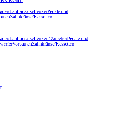
e/Kassetten
äder/Laufradsätze
Lenker
Pedale und
auten
Zahnkränze/Kassetten
äder/Laufradsätze
Lenker / Zubehör
Pedale und
werfer
Vorbauten
Zahnkränze/Kassetten
f