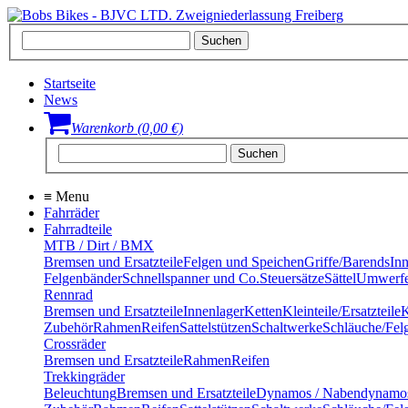
Startseite
News
Warenkorb (0,00 €)
≡
Menu
Fahrräder
Fahrradteile
MTB / Dirt / BMX
Bremsen und Ersatzteile
Felgen und Speichen
Griffe/Barends
In
Felgenbänder
Schnellspanner und Co.
Steuersätze
Sättel
Umwerfe
Rennrad
Bremsen und Ersatzteile
Innenlager
Ketten
Kleinteile/Ersatzteile
K
Zubehör
Rahmen
Reifen
Sattelstützen
Schaltwerke
Schläuche/Fel
Crossräder
Bremsen und Ersatzteile
Rahmen
Reifen
Trekkingräder
Beleuchtung
Bremsen und Ersatzteile
Dynamos / Nabendynamo