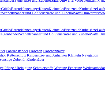
genbänder
Steuersätze und Zubehör
Sättel
Umwerfer
Vorbauten
Zahnkränz
s
Griffe/Barends
Innenlager
Ketten
Kleinteile/Ersatzteile
Kurbelsätze
Laufr
er
Schnellspanner und Co.
Steuersätze und Zubehör
Sättel
Umwerfer
Vorb
s
Griffe/Barends
Innenlager
Ketten
Kleinteile/Ersatzteile
Kurbelsätze
Laufr
Felgenbänder
Schnellspanner und Co.
Steuersätze und Zubehör
Sättel
Um
uter
Fahrradständer
Flaschen
Flaschenhalter
ehör
Kettenschutz
Kindersitze- und Anhänger
Klingeln
Navigation
Sonstige
Zubehör Kinderräder
uge
Pflege / Reinigung
Schmierstoffe
Wartung Federung
Werkstattbedar