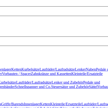
nenlager
Ketten
Kurbelsätze
Laufräder/Laufradsätze
Lenker
Naben
Pedale 
r
Vorbauten / Spacer
Zahnkränze und Kassetten
Kleinteile/Ersatzteile
urbelsätze
Laufräder/Laufradsätze
Lenker und Zubehör
Pedale und
genbänder
Schnellspanner und Co.
Steuersätze und Zubehör
Sättel
Vorbau
s
Griffe/Barends
Innenlager
Ketten
Kleinteile/Ersatzteile
Laufräder/Laufra