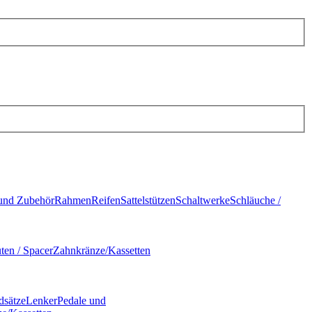
und Zubehör
Rahmen
Reifen
Sattelstützen
Schaltwerke
Schläuche /
ten / Spacer
Zahnkränze/Kassetten
dsätze
Lenker
Pedale und