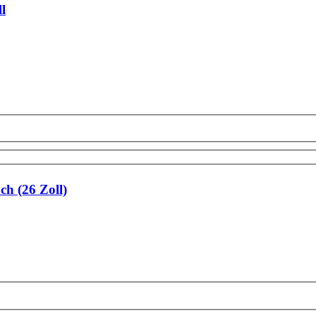
l
h (26 Zoll)