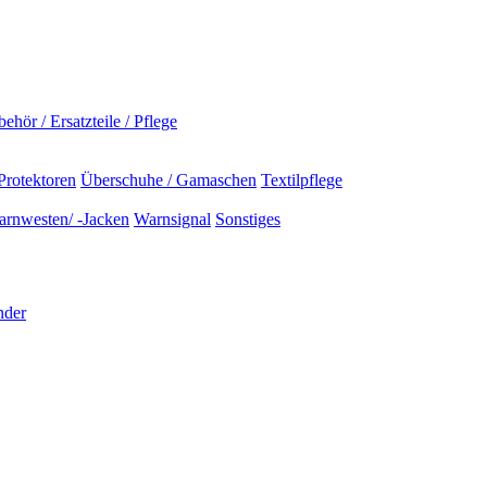
ehör / Ersatzteile / Pflege
Protektoren
Überschuhe / Gamaschen
Textilpflege
rnwesten/ -Jacken
Warnsignal
Sonstiges
nder