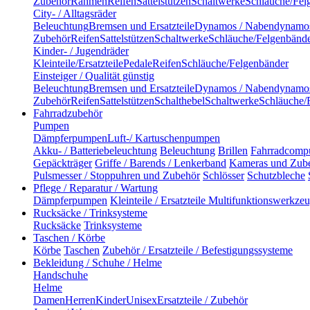
Zubehör
Rahmen
Reifen
Sattelstützen
Schaltwerke
Schläuche/Fel
City- / Alltagsräder
Beleuchtung
Bremsen und Ersatzteile
Dynamos / Nabendynamo
Zubehör
Reifen
Sattelstützen
Schaltwerke
Schläuche/Felgenbänd
Kinder- / Jugendräder
Kleinteile/Ersatzteile
Pedale
Reifen
Schläuche/Felgenbänder
Einsteiger / Qualität günstig
Beleuchtung
Bremsen und Ersatzteile
Dynamos / Nabendynamo
Zubehör
Reifen
Sattelstützen
Schalthebel
Schaltwerke
Schläuche/
Fahrradzubehör
Pumpen
Dämpferpumpen
Luft-/ Kartuschenpumpen
Akku- / Batteriebeleuchtung
Beleuchtung
Brillen
Fahrradcomp
Gepäckträger
Griffe / Barends / Lenkerband
Kameras und Zub
Pulsmesser / Stoppuhren und Zubehör
Schlösser
Schutzbleche
Pflege / Reparatur / Wartung
Dämpferpumpen
Kleinteile / Ersatzteile
Multifunktionswerkze
Rucksäcke / Trinksysteme
Rucksäcke
Trinksysteme
Taschen / Körbe
Körbe
Taschen
Zubehör / Ersatzteile / Befestigungssysteme
Bekleidung / Schuhe / Helme
Handschuhe
Helme
Damen
Herren
Kinder
Unisex
Ersatzteile / Zubehör