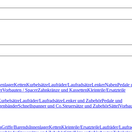
nenlager
Ketten
Kurbelsätze
Laufräder/Laufradsätze
Lenker
Naben
Pedale 
r
Vorbauten / Spacer
Zahnkränze und Kassetten
Kleinteile/Ersatzteile
urbelsätze
Laufräder/Laufradsätze
Lenker und Zubehör
Pedale und
genbänder
Schnellspanner und Co.
Steuersätze und Zubehör
Sättel
Vorbau
s
Griffe/Barends
Innenlager
Ketten
Kleinteile/Ersatzteile
Laufräder/Laufra