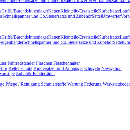
genbänder
Steuersätze und Zubehör
Sättel
Umwerfer
Vorbauten
Zahnkränz
s
Griffe/Barends
Innenlager
Ketten
Kleinteile/Ersatzteile
Kurbelsätze
Laufr
er
Schnellspanner und Co.
Steuersätze und Zubehör
Sättel
Umwerfer
Vorb
s
Griffe/Barends
Innenlager
Ketten
Kleinteile/Ersatzteile
Kurbelsätze
Laufr
Felgenbänder
Schnellspanner und Co.
Steuersätze und Zubehör
Sättel
Um
uter
Fahrradständer
Flaschen
Flaschenhalter
ehör
Kettenschutz
Kindersitze- und Anhänger
Klingeln
Navigation
Sonstige
Zubehör Kinderräder
uge
Pflege / Reinigung
Schmierstoffe
Wartung Federung
Werkstattbedar