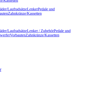
e/Kassetten
äder/Laufradsätze
Lenker
Pedale und
auten
Zahnkränze/Kassetten
äder/Laufradsätze
Lenker / Zubehör
Pedale und
werfer
Vorbauten
Zahnkränze/Kassetten
f