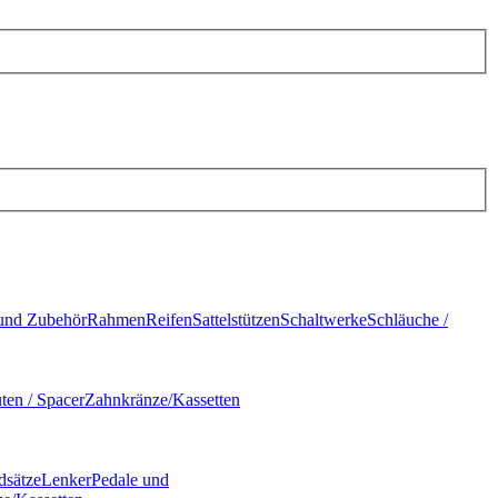
und Zubehör
Rahmen
Reifen
Sattelstützen
Schaltwerke
Schläuche /
ten / Spacer
Zahnkränze/Kassetten
dsätze
Lenker
Pedale und