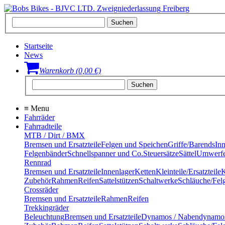
Startseite
News
Warenkorb (0,00 €)
≡
Menu
Fahrräder
Fahrradteile
MTB / Dirt / BMX
Bremsen und Ersatzteile
Felgen und Speichen
Griffe/Barends
In
Felgenbänder
Schnellspanner und Co.
Steuersätze
Sättel
Umwerfe
Rennrad
Bremsen und Ersatzteile
Innenlager
Ketten
Kleinteile/Ersatzteile
K
Zubehör
Rahmen
Reifen
Sattelstützen
Schaltwerke
Schläuche/Fel
Crossräder
Bremsen und Ersatzteile
Rahmen
Reifen
Trekkingräder
Beleuchtung
Bremsen und Ersatzteile
Dynamos / Nabendynamo