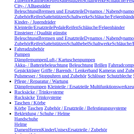
Zubehör
Rahmen
Reifen
Sattelstützen
Schaltwerke
Schläuche/Fel
City- / Alltagsräder
Beleuchtung
Bremsen und Ersatzteile
Dynamos / Nabendynamo
Zubehör
Reifen
Sattelstützen
Schaltwerke
Schläuche/Felgenbänd
Kinder- / Jugendräder
Kleinteile/Ersatzteile
Pedale
Reifen
Schläuche/Felgenbänder
Einsteiger / Qualität günstig
Beleuchtung
Bremsen und Ersatzteile
Dynamos / Nabendynamo
Zubehör
Reifen
Sattelstützen
Schalthebel
Schaltwerke
Schläuche/
Fahrradzubehör
Pumpen
Dämpferpumpen
Luft-/ Kartuschenpumpen
Akku- / Batteriebeleuchtung
Beleuchtung
Brillen
Fahrradcomp
Gepäckträger
Griffe / Barends / Lenkerband
Kameras und Zub
Pulsmesser / Stoppuhren und Zubehör
Schlösser
Schutzbleche
Pflege / Reparatur / Wartung
Dämpferpumpen
Kleinteile / Ersatzteile
Multifunktionswerkze
Rucksäcke / Trinksysteme
Rucksäcke
Trinksysteme
Taschen / Körbe
Körbe
Taschen
Zubehör / Ersatzteile / Befestigungssysteme
Bekleidung / Schuhe / Helme
Handschuhe
Helme
Damen
Herren
Kinder
Unisex
Ersatzteile / Zubehör