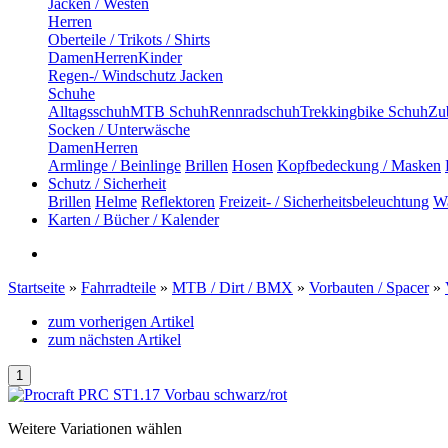
Jacken / Westen
Herren
Oberteile / Trikots / Shirts
Damen
Herren
Kinder
Regen-/ Windschutz Jacken
Schuhe
Alltagsschuh
MTB Schuh
Rennradschuh
Trekkingbike Schuh
Zub
Socken / Unterwäsche
Damen
Herren
Armlinge / Beinlinge
Brillen
Hosen
Kopfbedeckung / Masken
Schutz / Sicherheit
Brillen
Helme
Reflektoren
Freizeit- / Sicherheitsbeleuchtung
Wa
Karten / Bücher / Kalender
Startseite
»
Fahrradteile
»
MTB / Dirt / BMX
»
Vorbauten / Spacer
»
zum vorherigen Artikel
zum nächsten Artikel
Weitere Variationen wählen