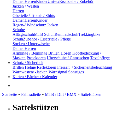
Damen
Herren
Kinder
Unisex
Ersatzteile / Zubehör
Jacken / Westen
Herren
Oberteile / Trikots / Shirts
Damen
Herren
Kinder
Regen-/ Windschutz Jacken
Schuhe
Alltagsschuh
MTB Schuh
Rennradschuh
Trekkingbike
Schuh
Zubehör / Ersatzteile / Pflege
Socken / Unterwäsche
Damen
Herren
Armlinge / Beinlinge
Brillen
Hosen
Kopfbedeckung /
Masken
Protektoren
Überschuhe / Gamaschen
Textilpflege
Schutz / Sicherheit
Brillen
Helme
Reflektoren
Freizeit- / Sicherheitsbeleuchtung
Warnwesten/ -Jacken
Warnsignal
Sonstiges
Karten / Bücher / Kalender
Startseite
»
Fahrradteile
»
MTB / Dirt / BMX
»
Sattelstützen
Sattelstützen