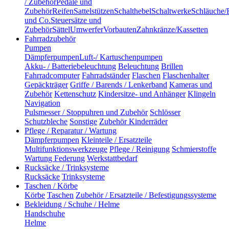
/ Zubehör
Pedale und
Zubehör
Reifen
Sattelstützen
Schalthebel
Schaltwerke
Schläuche/
und Co.
Steuersätze und
Zubehör
Sättel
Umwerfer
Vorbauten
Zahnkränze/Kassetten
Fahrradzubehör
Pumpen
Dämpferpumpen
Luft-/ Kartuschenpumpen
Akku- / Batteriebeleuchtung
Beleuchtung
Brillen
Fahrradcomputer
Fahrradständer
Flaschen
Flaschenhalter
Gepäckträger
Griffe / Barends / Lenkerband
Kameras und
Zubehör
Kettenschutz
Kindersitze- und Anhänger
Klingeln
Navigation
Pulsmesser / Stoppuhren und Zubehör
Schlösser
Schutzbleche
Sonstige
Zubehör Kinderräder
Pflege / Reparatur / Wartung
Dämpferpumpen
Kleinteile / Ersatzteile
Multifunktionswerkzeuge
Pflege / Reinigung
Schmierstoffe
Wartung Federung
Werkstattbedarf
Rucksäcke / Trinksysteme
Rucksäcke
Trinksysteme
Taschen / Körbe
Körbe
Taschen
Zubehör / Ersatzteile / Befestigungssysteme
Bekleidung / Schuhe / Helme
Handschuhe
Helme