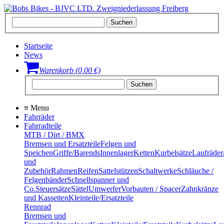
Startseite
News
Warenkorb (0,00 €)
≡
Menu
Fahrräder
Fahrradteile
MTB / Dirt / BMX
Bremsen und Ersatzteile
Felgen und
Speichen
Griffe/Barends
Innenlager
Ketten
Kurbelsätze
Laufräder
und
Zubehör
Rahmen
Reifen
Sattelstützen
Schaltwerke
Schläuche /
Felgenbänder
Schnellspanner und
Co.
Steuersätze
Sättel
Umwerfer
Vorbauten / Spacer
Zahnkränze
und Kassetten
Kleinteile/Ersatzteile
Rennrad
Bremsen und