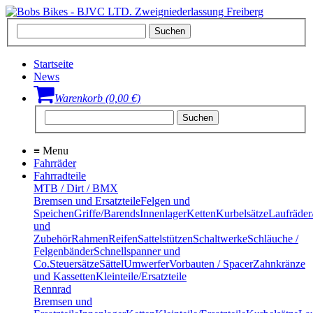
Startseite
News
Warenkorb (0,00 €)
≡
Menu
Fahrräder
Fahrradteile
MTB / Dirt / BMX
Bremsen und Ersatzteile
Felgen und
Speichen
Griffe/Barends
Innenlager
Ketten
Kurbelsätze
Laufräder
und
Zubehör
Rahmen
Reifen
Sattelstützen
Schaltwerke
Schläuche /
Felgenbänder
Schnellspanner und
Co.
Steuersätze
Sättel
Umwerfer
Vorbauten / Spacer
Zahnkränze
und Kassetten
Kleinteile/Ersatzteile
Rennrad
Bremsen und