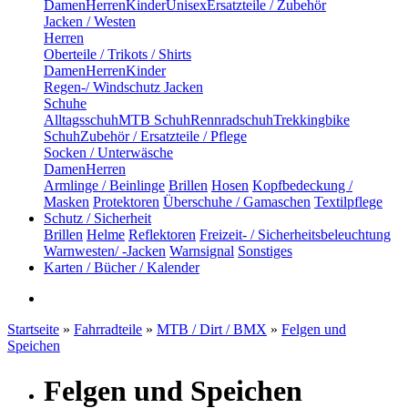
Damen
Herren
Kinder
Unisex
Ersatzteile / Zubehör
Jacken / Westen
Herren
Oberteile / Trikots / Shirts
Damen
Herren
Kinder
Regen-/ Windschutz Jacken
Schuhe
Alltagsschuh
MTB Schuh
Rennradschuh
Trekkingbike
Schuh
Zubehör / Ersatzteile / Pflege
Socken / Unterwäsche
Damen
Herren
Armlinge / Beinlinge
Brillen
Hosen
Kopfbedeckung /
Masken
Protektoren
Überschuhe / Gamaschen
Textilpflege
Schutz / Sicherheit
Brillen
Helme
Reflektoren
Freizeit- / Sicherheitsbeleuchtung
Warnwesten/ -Jacken
Warnsignal
Sonstiges
Karten / Bücher / Kalender
Startseite
»
Fahrradteile
»
MTB / Dirt / BMX
»
Felgen und
Speichen
Felgen und Speichen