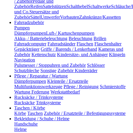
/ Zubehör
Pedale und
Zubehör
Reifen
Sattelstützen
Schalthebel
Schaltwerke
Schläuche/
und Co.
Steuersätze und
Zubehör
Sättel
Umwerfer
Vorbauten
Zahnkränze/Kassetten
Fahrradzubehör
Pumpen
Dämpferpumpen
Luft-/ Kartuschenpumpen
Akku- / Batteriebeleuchtung
Beleuchtung
Brillen
Fahrradcomputer
Fahrradständer
Flaschen
Flaschenhalter
Gepäckträger
Griffe / Barends / Lenkerband
Kameras und
Zubehör
Kettenschutz
Kindersitze- und Anhänger
Klingeln
Navigation
Pulsmesser / Stoppuhren und Zubehör
Schlösser
Schutzbleche
Sonstige
Zubehör Kinderräder
Pflege / Reparatur / Wartung
Dämpferpumpen
Kleinteile / Ersatzteile
Multifunktionswerkzeuge
Pflege / Reinigung
Schmierstoffe
Wartung Federung
Werkstattbedarf
Rucksäcke / Trinksysteme
Rucksäcke
Trinksysteme
Taschen / Körbe
Körbe
Taschen
Zubehör / Ersatzteile / Befestigungssysteme
Bekleidung / Schuhe / Helme
Handschuhe
Helme