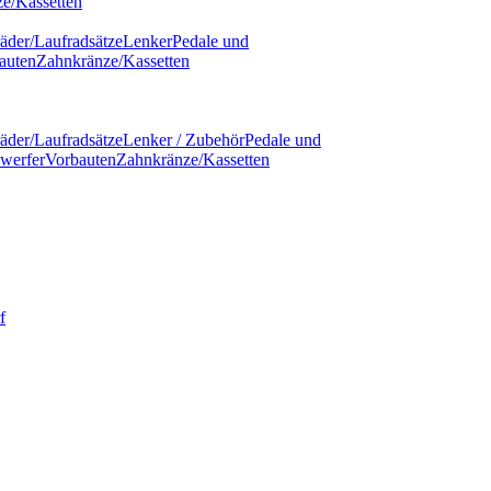
e/Kassetten
äder/Laufradsätze
Lenker
Pedale und
auten
Zahnkränze/Kassetten
äder/Laufradsätze
Lenker / Zubehör
Pedale und
werfer
Vorbauten
Zahnkränze/Kassetten
f