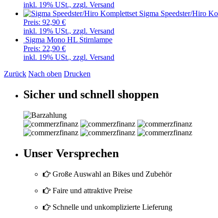
inkl. 19% USt., zzgl. Versand
Sigma Speedster/Hiro Ko
Preis:
92,90 €
inkl. 19% USt., zzgl. Versand
Sigma Mono HL Stirnlampe
Preis:
22,90 €
inkl. 19% USt., zzgl. Versand
Zurück
Nach oben
Drucken
Sicher und schnell shoppen
Unser Versprechen
Große Auswahl an Bikes und Zubehör
Faire und attraktive Preise
Schnelle und unkomplizierte Lieferung