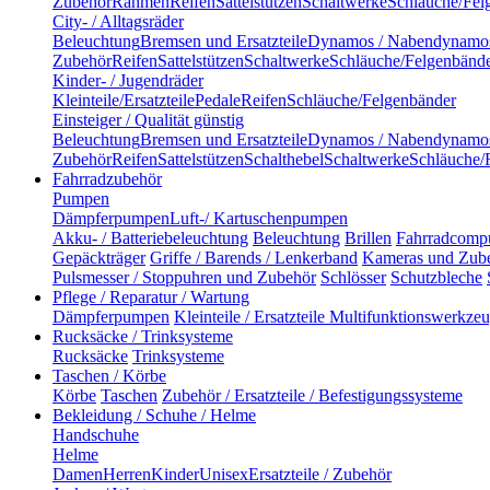
Zubehör
Rahmen
Reifen
Sattelstützen
Schaltwerke
Schläuche/Fel
City- / Alltagsräder
Beleuchtung
Bremsen und Ersatzteile
Dynamos / Nabendynamo
Zubehör
Reifen
Sattelstützen
Schaltwerke
Schläuche/Felgenbänd
Kinder- / Jugendräder
Kleinteile/Ersatzteile
Pedale
Reifen
Schläuche/Felgenbänder
Einsteiger / Qualität günstig
Beleuchtung
Bremsen und Ersatzteile
Dynamos / Nabendynamo
Zubehör
Reifen
Sattelstützen
Schalthebel
Schaltwerke
Schläuche/
Fahrradzubehör
Pumpen
Dämpferpumpen
Luft-/ Kartuschenpumpen
Akku- / Batteriebeleuchtung
Beleuchtung
Brillen
Fahrradcomp
Gepäckträger
Griffe / Barends / Lenkerband
Kameras und Zub
Pulsmesser / Stoppuhren und Zubehör
Schlösser
Schutzbleche
Pflege / Reparatur / Wartung
Dämpferpumpen
Kleinteile / Ersatzteile
Multifunktionswerkze
Rucksäcke / Trinksysteme
Rucksäcke
Trinksysteme
Taschen / Körbe
Körbe
Taschen
Zubehör / Ersatzteile / Befestigungssysteme
Bekleidung / Schuhe / Helme
Handschuhe
Helme
Damen
Herren
Kinder
Unisex
Ersatzteile / Zubehör