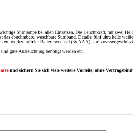
ewichtige Stirnlampe bei allen Einsätzen. Die Leuchtkraft, mit zwei Hell
ist das abnehmbare, waschbare Stirnband. Details: fünf ultra helle wei
nken, werkzeugfreier Batteriewechsel (3x AAA), spritzwassergeschützt
 und gute Ausleuchtung benötigt werden etc.
arte
und sichern Sie sich viele weitere Vorteile, ohne Vertragsbin