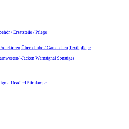
ehör / Ersatzteile / Pflege
Protektoren
Überschuhe / Gamaschen
Textilpflege
rnwesten/ -Jacken
Warnsignal
Sonstiges
Sigma Headled Stirnlampe