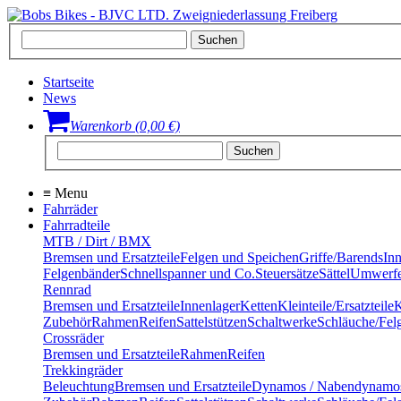
Startseite
News
Warenkorb (0,00 €)
≡
Menu
Fahrräder
Fahrradteile
MTB / Dirt / BMX
Bremsen und Ersatzteile
Felgen und Speichen
Griffe/Barends
In
Felgenbänder
Schnellspanner und Co.
Steuersätze
Sättel
Umwerfe
Rennrad
Bremsen und Ersatzteile
Innenlager
Ketten
Kleinteile/Ersatzteile
K
Zubehör
Rahmen
Reifen
Sattelstützen
Schaltwerke
Schläuche/Fel
Crossräder
Bremsen und Ersatzteile
Rahmen
Reifen
Trekkingräder
Beleuchtung
Bremsen und Ersatzteile
Dynamos / Nabendynamo