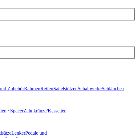
und Zubehör
Rahmen
Reifen
Sattelstützen
Schaltwerke
Schläuche /
ten / Spacer
Zahnkränze/Kassetten
dsätze
Lenker
Pedale und