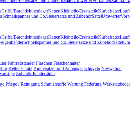
genbänder
Steuersätze und Zubehör
Sättel
Umwerfer
Vorbauten
Zahnkränz
s
Griffe/Barends
Innenlager
Ketten
Kleinteile/Ersatzteile
Kurbelsätze
Laufr
er
Schnellspanner und Co.
Steuersätze und Zubehör
Sättel
Umwerfer
Vorb
s
Griffe/Barends
Innenlager
Ketten
Kleinteile/Ersatzteile
Kurbelsätze
Laufr
Felgenbänder
Schnellspanner und Co.
Steuersätze und Zubehör
Sättel
Um
uter
Fahrradständer
Flaschen
Flaschenhalter
ehör
Kettenschutz
Kindersitze- und Anhänger
Klingeln
Navigation
Sonstige
Zubehör Kinderräder
uge
Pflege / Reinigung
Schmierstoffe
Wartung Federung
Werkstattbedar