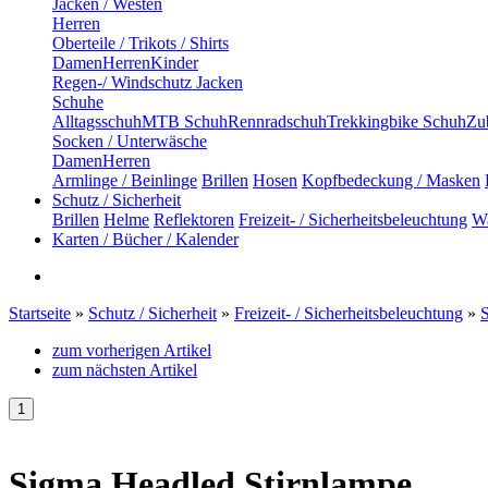
Jacken / Westen
Herren
Oberteile / Trikots / Shirts
Damen
Herren
Kinder
Regen-/ Windschutz Jacken
Schuhe
Alltagsschuh
MTB Schuh
Rennradschuh
Trekkingbike Schuh
Zub
Socken / Unterwäsche
Damen
Herren
Armlinge / Beinlinge
Brillen
Hosen
Kopfbedeckung / Masken
Schutz / Sicherheit
Brillen
Helme
Reflektoren
Freizeit- / Sicherheitsbeleuchtung
Wa
Karten / Bücher / Kalender
Startseite
»
Schutz / Sicherheit
»
Freizeit- / Sicherheitsbeleuchtung
»
zum vorherigen Artikel
zum nächsten Artikel
Sigma Headled Stirnlampe