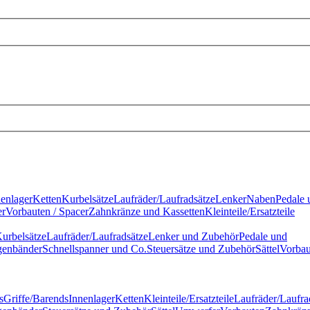
nenlager
Ketten
Kurbelsätze
Laufräder/Laufradsätze
Lenker
Naben
Pedale 
r
Vorbauten / Spacer
Zahnkränze und Kassetten
Kleinteile/Ersatzteile
urbelsätze
Laufräder/Laufradsätze
Lenker und Zubehör
Pedale und
genbänder
Schnellspanner und Co.
Steuersätze und Zubehör
Sättel
Vorbau
s
Griffe/Barends
Innenlager
Ketten
Kleinteile/Ersatzteile
Laufräder/Laufra