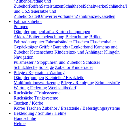
/ Zubehör
Pedale und
Zubehör
Reifen
Sattelstützen
Schalthebel
Schaltwerke
Schläuche/
und Co.
Steuersätze und
Zubehör
Sättel
Umwerfer
Vorbauten
Zahnkränze/Kassetten
Fahrradzubehör
Pumpen
Dämpferpumpen
Luft-/ Kartuschenpumpen
Akku- / Batteriebeleuchtung
Beleuchtung
Brillen
Fahrradcomputer
Fahrradständer
Flaschen
Flaschenhalter
Gepäckträger
Griffe / Barends / Lenkerband
Kameras und
Zubehör
Kettenschutz
Kindersitze- und Anhänger
Klingeln
Navigation
Pulsmesser / Stoppuhren und Zubehör
Schlösser
Schutzbleche
Sonstige
Zubehör Kinderräder
Pflege / Reparatur / Wartung
Dämpferpumpen
Kleinteile / Ersatzteile
Multifunktionswerkzeuge
Pflege / Reinigung
Schmierstoffe
Wartung Federung
Werkstattbedarf
Rucksäcke / Trinksysteme
Rucksäcke
Trinksysteme
Taschen / Körbe
Körbe
Taschen
Zubehör / Ersatzteile / Befestigungssysteme
Bekleidung / Schuhe / Helme
Handschuhe
Helme