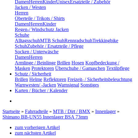
Damen
Herren
Kinder
Unisex
Ersatzteile / Zubehör
Jacken / Westen
Herren
Oberteile / Trikots / Shirts
Damen
Herren
Kinder
Regen-/ Windschutz Jacken
Schuhe
Alltagsschuh
MTB Schuh
Rennradschuh
Trekkingbike
Schuh
Zubehör / Ersatzteile / Pflege
Socken / Unterwäsche
Damen
Herren
Armlinge / Beinlinge
Brillen
Hosen
Kopfbedeckung /
Masken
Protektoren
Überschuhe / Gamaschen
Textilpflege
Schutz / Sicherheit
Brillen
Helme
Reflektoren
Freizeit- / Sicherheitsbeleuchtung
Warnwesten/ -Jacken
Warnsignal
Sonstiges
Karten / Bücher / Kalender
Startseite
»
Fahrradteile
»
MTB / Dirt / BMX
»
Innenlager
»
Shimano BB-UN55 Innenlager BSA 73mm
zum vorherigen Artikel
zum nächsten Artikel