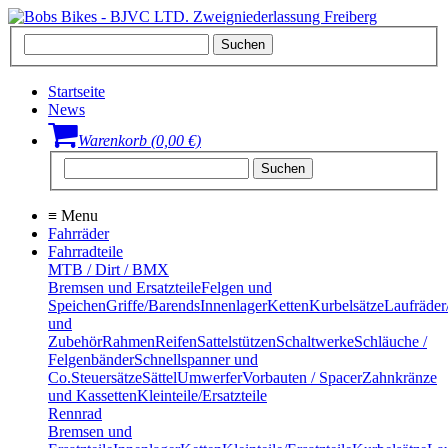
Startseite
News
Warenkorb (0,00 €)
≡
Menu
Fahrräder
Fahrradteile
MTB / Dirt / BMX
Bremsen und Ersatzteile
Felgen und
Speichen
Griffe/Barends
Innenlager
Ketten
Kurbelsätze
Laufräder
und
Zubehör
Rahmen
Reifen
Sattelstützen
Schaltwerke
Schläuche /
Felgenbänder
Schnellspanner und
Co.
Steuersätze
Sättel
Umwerfer
Vorbauten / Spacer
Zahnkränze
und Kassetten
Kleinteile/Ersatzteile
Rennrad
Bremsen und