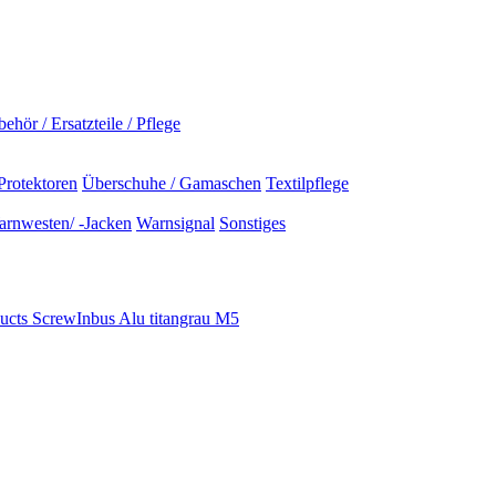
ehör / Ersatzteile / Pflege
Protektoren
Überschuhe / Gamaschen
Textilpflege
rnwesten/ -Jacken
Warnsignal
Sonstiges
ucts ScrewInbus Alu titangrau M5