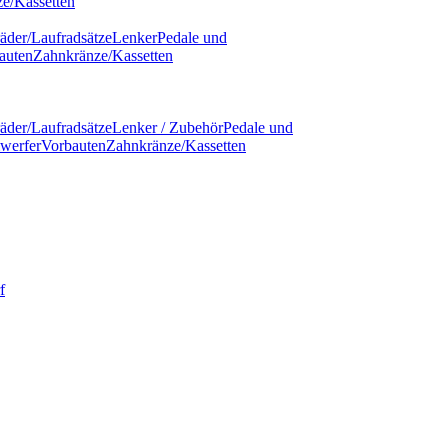
e/Kassetten
äder/Laufradsätze
Lenker
Pedale und
auten
Zahnkränze/Kassetten
äder/Laufradsätze
Lenker / Zubehör
Pedale und
werfer
Vorbauten
Zahnkränze/Kassetten
f