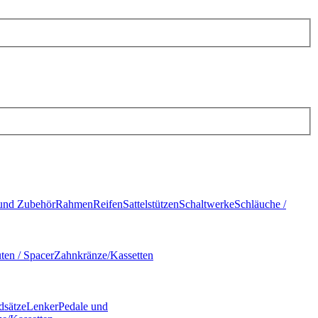
und Zubehör
Rahmen
Reifen
Sattelstützen
Schaltwerke
Schläuche /
ten / Spacer
Zahnkränze/Kassetten
dsätze
Lenker
Pedale und