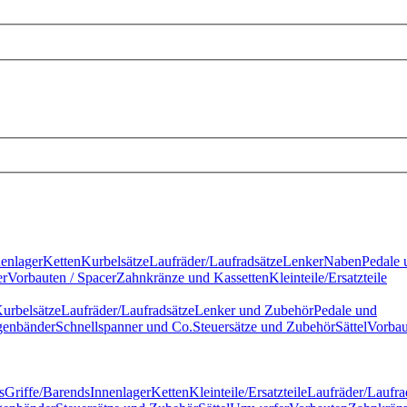
nenlager
Ketten
Kurbelsätze
Laufräder/Laufradsätze
Lenker
Naben
Pedale 
r
Vorbauten / Spacer
Zahnkränze und Kassetten
Kleinteile/Ersatzteile
urbelsätze
Laufräder/Laufradsätze
Lenker und Zubehör
Pedale und
genbänder
Schnellspanner und Co.
Steuersätze und Zubehör
Sättel
Vorbau
s
Griffe/Barends
Innenlager
Ketten
Kleinteile/Ersatzteile
Laufräder/Laufra