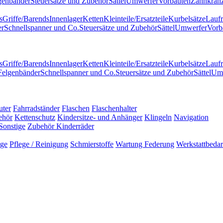
genbänder
Steuersätze und Zubehör
Sättel
Umwerfer
Vorbauten
Zahnkränz
s
Griffe/Barends
Innenlager
Ketten
Kleinteile/Ersatzteile
Kurbelsätze
Laufr
er
Schnellspanner und Co.
Steuersätze und Zubehör
Sättel
Umwerfer
Vorb
s
Griffe/Barends
Innenlager
Ketten
Kleinteile/Ersatzteile
Kurbelsätze
Laufr
Felgenbänder
Schnellspanner und Co.
Steuersätze und Zubehör
Sättel
Um
uter
Fahrradständer
Flaschen
Flaschenhalter
ehör
Kettenschutz
Kindersitze- und Anhänger
Klingeln
Navigation
Sonstige
Zubehör Kinderräder
uge
Pflege / Reinigung
Schmierstoffe
Wartung Federung
Werkstattbedar