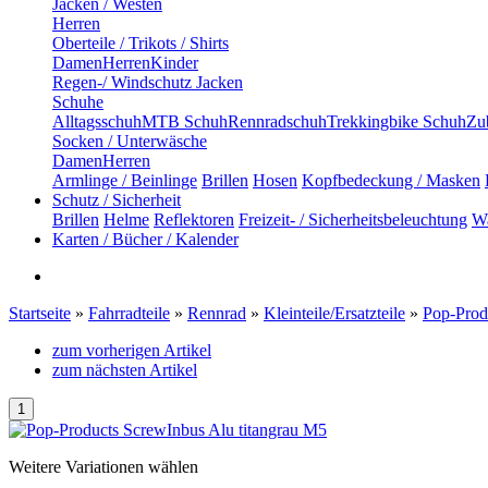
Jacken / Westen
Herren
Oberteile / Trikots / Shirts
Damen
Herren
Kinder
Regen-/ Windschutz Jacken
Schuhe
Alltagsschuh
MTB Schuh
Rennradschuh
Trekkingbike Schuh
Zub
Socken / Unterwäsche
Damen
Herren
Armlinge / Beinlinge
Brillen
Hosen
Kopfbedeckung / Masken
Schutz / Sicherheit
Brillen
Helme
Reflektoren
Freizeit- / Sicherheitsbeleuchtung
Wa
Karten / Bücher / Kalender
Startseite
»
Fahrradteile
»
Rennrad
»
Kleinteile/Ersatzteile
»
Pop-Prod
zum vorherigen Artikel
zum nächsten Artikel
Weitere Variationen wählen