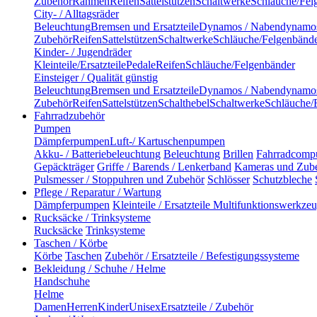
Zubehör
Rahmen
Reifen
Sattelstützen
Schaltwerke
Schläuche/Fel
City- / Alltagsräder
Beleuchtung
Bremsen und Ersatzteile
Dynamos / Nabendynamo
Zubehör
Reifen
Sattelstützen
Schaltwerke
Schläuche/Felgenbänd
Kinder- / Jugendräder
Kleinteile/Ersatzteile
Pedale
Reifen
Schläuche/Felgenbänder
Einsteiger / Qualität günstig
Beleuchtung
Bremsen und Ersatzteile
Dynamos / Nabendynamo
Zubehör
Reifen
Sattelstützen
Schalthebel
Schaltwerke
Schläuche/
Fahrradzubehör
Pumpen
Dämpferpumpen
Luft-/ Kartuschenpumpen
Akku- / Batteriebeleuchtung
Beleuchtung
Brillen
Fahrradcomp
Gepäckträger
Griffe / Barends / Lenkerband
Kameras und Zub
Pulsmesser / Stoppuhren und Zubehör
Schlösser
Schutzbleche
Pflege / Reparatur / Wartung
Dämpferpumpen
Kleinteile / Ersatzteile
Multifunktionswerkze
Rucksäcke / Trinksysteme
Rucksäcke
Trinksysteme
Taschen / Körbe
Körbe
Taschen
Zubehör / Ersatzteile / Befestigungssysteme
Bekleidung / Schuhe / Helme
Handschuhe
Helme
Damen
Herren
Kinder
Unisex
Ersatzteile / Zubehör