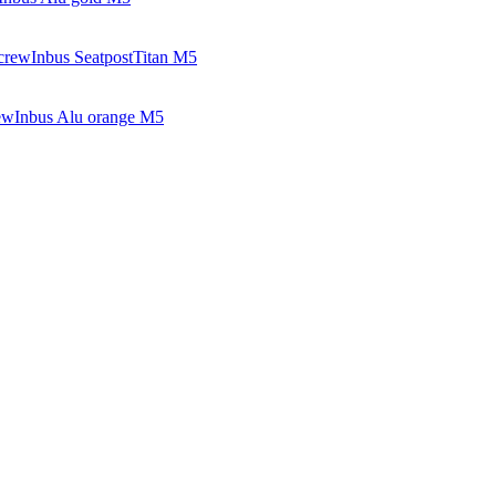
crewInbus SeatpostTitan M5
ewInbus Alu orange M5