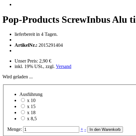
Pop-Products ScrewInbus Alu t
lieferbereit in 4 Tagen.
ArtikelNr.:
2015291404
Unser Preis:
2,90 €
inkl. 19% USt., zzgl.
Versand
Wird geladen ...
Ausführung
x 10
x 15
x 18
x 8,5
Menge:
+
-
In den Warenkorb