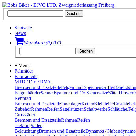
Startseite
News
Warenkorb (0,00 €)
≡
Menu
Fahrräder
Fahrradteile
MTB / Dirt / BMX
Bremsen und Ersatzteile
Felgen und Speichen
Griffe/Barends
In
Felgenbänder
Schnellspanner und Co.
Steuersätze
Sättel
Umwerfe
Rennrad
Bremsen und Ersatzteile
Innenlager
Ketten
Kleinteile/Ersatzteile
K
Zubehör
Rahmen
Reifen
Sattelstützen
Schaltwerke
Schläuche/Fel
Crossräder
Bremsen und Ersatzteile
Rahmen
Reifen
Trekkingräder
Beleuchtung
Bremsen und Ersatzteile
Dynamos / Nabendynamo