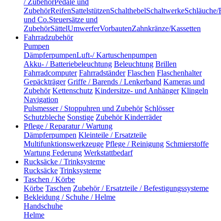
/ Zubehör
Pedale und
Zubehör
Reifen
Sattelstützen
Schalthebel
Schaltwerke
Schläuche/
und Co.
Steuersätze und
Zubehör
Sättel
Umwerfer
Vorbauten
Zahnkränze/Kassetten
Fahrradzubehör
Pumpen
Dämpferpumpen
Luft-/ Kartuschenpumpen
Akku- / Batteriebeleuchtung
Beleuchtung
Brillen
Fahrradcomputer
Fahrradständer
Flaschen
Flaschenhalter
Gepäckträger
Griffe / Barends / Lenkerband
Kameras und
Zubehör
Kettenschutz
Kindersitze- und Anhänger
Klingeln
Navigation
Pulsmesser / Stoppuhren und Zubehör
Schlösser
Schutzbleche
Sonstige
Zubehör Kinderräder
Pflege / Reparatur / Wartung
Dämpferpumpen
Kleinteile / Ersatzteile
Multifunktionswerkzeuge
Pflege / Reinigung
Schmierstoffe
Wartung Federung
Werkstattbedarf
Rucksäcke / Trinksysteme
Rucksäcke
Trinksysteme
Taschen / Körbe
Körbe
Taschen
Zubehör / Ersatzteile / Befestigungssysteme
Bekleidung / Schuhe / Helme
Handschuhe
Helme