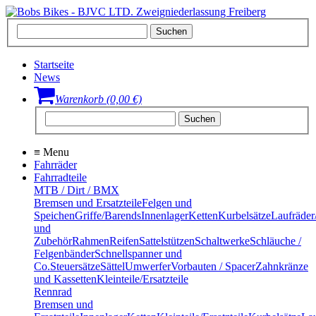
Startseite
News
Warenkorb (0,00 €)
≡
Menu
Fahrräder
Fahrradteile
MTB / Dirt / BMX
Bremsen und Ersatzteile
Felgen und
Speichen
Griffe/Barends
Innenlager
Ketten
Kurbelsätze
Laufräder
und
Zubehör
Rahmen
Reifen
Sattelstützen
Schaltwerke
Schläuche /
Felgenbänder
Schnellspanner und
Co.
Steuersätze
Sättel
Umwerfer
Vorbauten / Spacer
Zahnkränze
und Kassetten
Kleinteile/Ersatzteile
Rennrad
Bremsen und