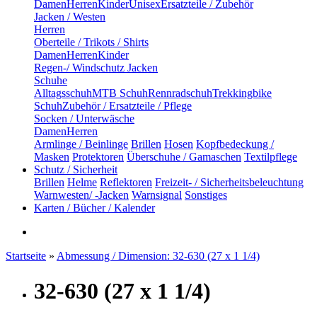
Damen
Herren
Kinder
Unisex
Ersatzteile / Zubehör
Jacken / Westen
Herren
Oberteile / Trikots / Shirts
Damen
Herren
Kinder
Regen-/ Windschutz Jacken
Schuhe
Alltagsschuh
MTB Schuh
Rennradschuh
Trekkingbike
Schuh
Zubehör / Ersatzteile / Pflege
Socken / Unterwäsche
Damen
Herren
Armlinge / Beinlinge
Brillen
Hosen
Kopfbedeckung /
Masken
Protektoren
Überschuhe / Gamaschen
Textilpflege
Schutz / Sicherheit
Brillen
Helme
Reflektoren
Freizeit- / Sicherheitsbeleuchtung
Warnwesten/ -Jacken
Warnsignal
Sonstiges
Karten / Bücher / Kalender
Startseite
»
Abmessung / Dimension: 32-630 (27 x 1 1/4)
32-630 (27 x 1 1/4)